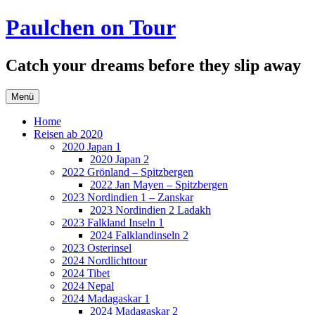
Zum
Paulchen on Tour
Inhalt
springen
Catch your dreams before they slip away
Menü
Home
Reisen ab 2020
2020 Japan 1
2020 Japan 2
2022 Grönland – Spitzbergen
2022 Jan Mayen – Spitzbergen
2023 Nordindien 1 – Zanskar
2023 Nordindien 2 Ladakh
2023 Falkland Inseln 1
2024 Falklandinseln 2
2023 Osterinsel
2024 Nordlichttour
2024 Tibet
2024 Nepal
2024 Madagaskar 1
2024 Madagaskar 2