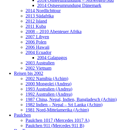
2014 Ostseeumrundung – Norwegen-Süd
2014 Ostseeumrundung Dänemark
2014 Nordlichttour
2013 Südafrika
2012 Island
2011 Kuba
2008 – 2010 Abenteuer Afrika
2007 Libyen
2006 Polen
2006 Hawaii
2004 Ecuador
2004 Galapagos
2003 Australien
2002 Vietnam
Reisen bis 2002
2002 Namibia (Achim)
2000 Mongolei (Andrea)
1993 Australien (Andrea)
1992 Australien (Andrea)
1987 China, Nepal, Indien, Bangladesch (Achim)
1982 Indien – Nepal – Sri Lanka (Achim)
1981 Nord-Mittelamerika (Achim)
Paulchen
Paulchen 1017 (Mercedes 1017 A)
Paulchen 911 (Mercedes 911 B)