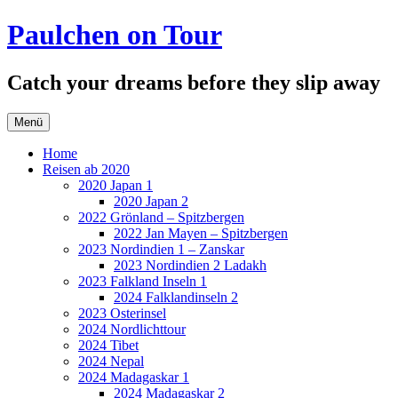
Zum
Paulchen on Tour
Inhalt
springen
Catch your dreams before they slip away
Menü
Home
Reisen ab 2020
2020 Japan 1
2020 Japan 2
2022 Grönland – Spitzbergen
2022 Jan Mayen – Spitzbergen
2023 Nordindien 1 – Zanskar
2023 Nordindien 2 Ladakh
2023 Falkland Inseln 1
2024 Falklandinseln 2
2023 Osterinsel
2024 Nordlichttour
2024 Tibet
2024 Nepal
2024 Madagaskar 1
2024 Madagaskar 2