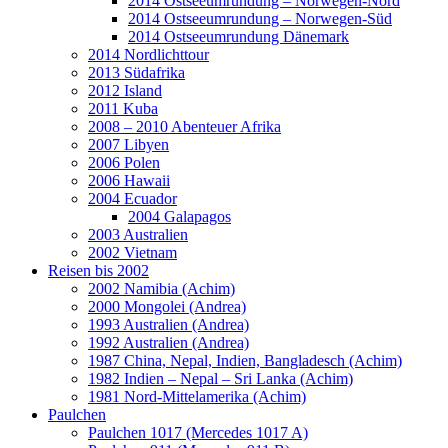
2014 Ostseeumrundung – Norwegen-Nord
2014 Ostseeumrundung – Norwegen-Süd
2014 Ostseeumrundung Dänemark
2014 Nordlichttour
2013 Südafrika
2012 Island
2011 Kuba
2008 – 2010 Abenteuer Afrika
2007 Libyen
2006 Polen
2006 Hawaii
2004 Ecuador
2004 Galapagos
2003 Australien
2002 Vietnam
Reisen bis 2002
2002 Namibia (Achim)
2000 Mongolei (Andrea)
1993 Australien (Andrea)
1992 Australien (Andrea)
1987 China, Nepal, Indien, Bangladesch (Achim)
1982 Indien – Nepal – Sri Lanka (Achim)
1981 Nord-Mittelamerika (Achim)
Paulchen
Paulchen 1017 (Mercedes 1017 A)