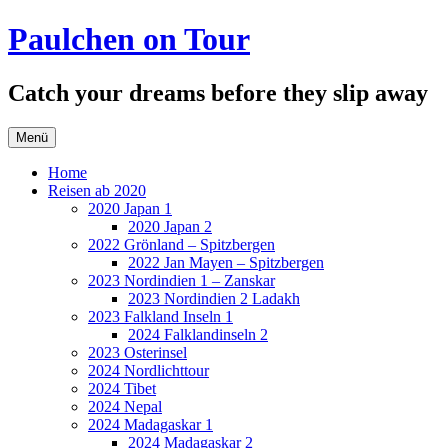
Zum
Paulchen on Tour
Inhalt
springen
Catch your dreams before they slip away
Menü
Home
Reisen ab 2020
2020 Japan 1
2020 Japan 2
2022 Grönland – Spitzbergen
2022 Jan Mayen – Spitzbergen
2023 Nordindien 1 – Zanskar
2023 Nordindien 2 Ladakh
2023 Falkland Inseln 1
2024 Falklandinseln 2
2023 Osterinsel
2024 Nordlichttour
2024 Tibet
2024 Nepal
2024 Madagaskar 1
2024 Madagaskar 2